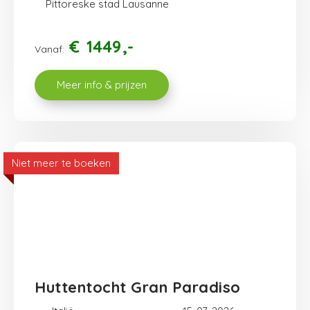
Pittoreske stad Lausanne
€
1449
Vanaf:
Meer info & prijzen
Niet meer te boeken
Huttentocht Gran Paradiso