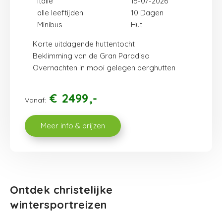
Italië
15-07-2026
alle leeftijden
10
Minibus
Hut
Korte uitdagende huttentocht
Beklimming van de Gran Paradiso
Overnachten in mooi gelegen berghutten
€
2499
Vanaf:
Meer info & prijzen
Ontdek christelijke
wintersportreizen