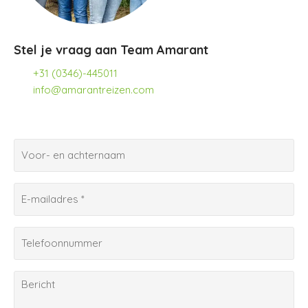
Stel je vraag aan Team Amarant
+31 (0346)-445011
info@amarantreizen.com
V
o
o
E
r
-
-
m
e
T
a
n
e
i
a
l
l
B
c
e
(
e
h
f
V