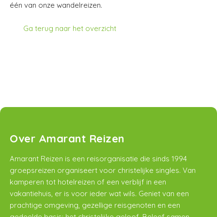
één van onze wandelreizen.
Ga terug naar het overzicht
Over Amarant Reizen
Amarant Reizen is een reisorganisatie die sinds 1994
groepsreizen organiseert voor christelijke singles. Van
kamperen tot hotelreizen of een verblijf in een
vakantiehuis, er is voor ieder wat wils. Geniet van een
prachtige omgeving, gezellige reisgenoten en een
gedeelde basis; het christelijke geloof. Beleef samen