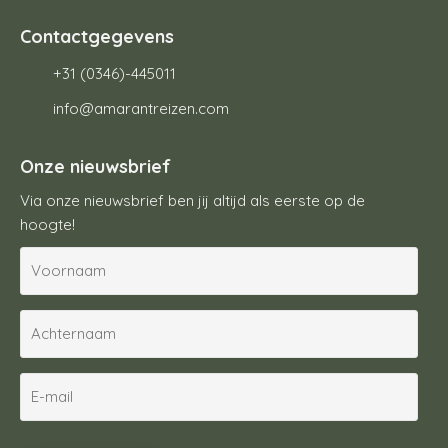
Contactgegevens
+31 (0346)-445011
info@amarantreizen.com
Onze nieuwsbrief
Via onze nieuwsbrief ben jij altijd als eerste op de
hoogte!
V
o
o
A
r
c
n
h
a
E
t
a
-
e
m
m
r
C