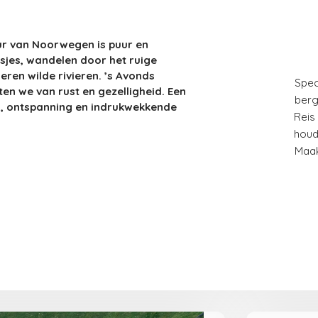
ur van Noorwegen is puur en
sjes, wandelen door het ruige
ren wilde rivieren. ’s Avonds
Spec
en we van rust en gezelligheid. Een
ber
ng, ontspanning en indrukwekkende
Reis
!
hou
Maak