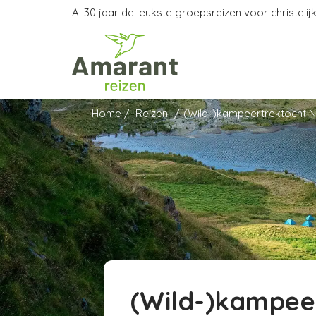
Al 30 jaar de leukste groepsreizen voor christelijk
Home
Reizen
(Wild-)kampeertrektocht
(Wild-)kampee