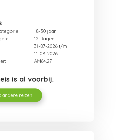
s
categorie:
18-30 jaar
gen:
12
31-07-2026 t/m
11-08-2026
er:
AM64.27
is is al voorbij.
k andere reizen