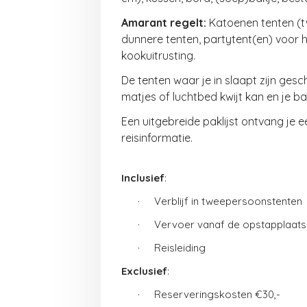
Amarant regelt:
Katoenen tenten (t
dunnere tenten,
partytent(en) voor he
kookuitrusting.
De tenten waar je in slaapt zijn gesc
matjes of luchtbed kwijt kan en je 
Een uitgebreide paklijst ontvang je e
reisinformatie.
Inclusief
:
·
Verblijf in tweepersoonstenten
·
Vervoer vanaf de opstapplaats
·
Reisleiding
Exclusief
:
·
Reserveringskosten €30,-