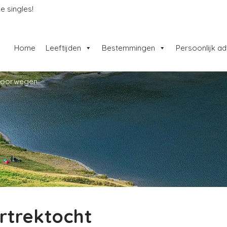
e singles!
Home
Leeftijden
Bestemmingen
Persoonlijk ad
 Noorwegen
rtrektocht