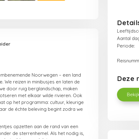
Detail
Leeftijds
Aantal da
eider
Reisnumm
dembenemende Noorwegen – een land
Deze re
. We reizen in minibusjes en laten de
 we door ruig berglandschap, maken
Bekij
otseren met elkaar wilde rivieren. Ook
at op het programma: cultuur, kleurige
 Maar de échte beleving begint zodra we
entjes opzetten aan de rand van een
nder de sterrenhemel. Als het nodig is,