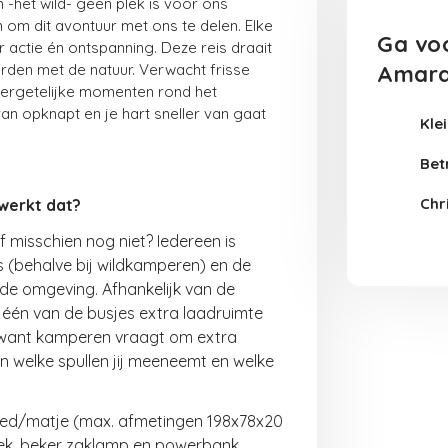
n -het wild- geen plek is voor ons
in om dit avontuur met ons te delen. Elke
Ga voo
 actie én ontspanning. Deze reis draait
rden met de natuur. Verwacht frisse
Amara
nvergetelijke momenten rond het
 van opknapt en je hart sneller van gaat
Kle
Betr
Chri
werkt dat?
 misschien nog niet? Iedereen is
(behalve bij wildkamperen) en de
n de omgeving. Afhankelijk van de
één van de busjes extra laadruimte
 want kamperen vraagt om extra
 welke spullen jij meeneemt en welke
bed/matje (max. afmetingen 198x78x20
tek, beker zaklamp en powerbank.