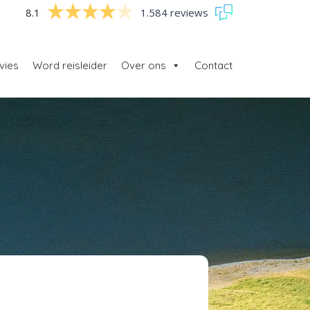
8.1
1.584 reviews
vies
Word reisleider
Over ons
Contact