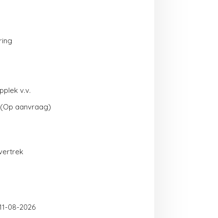
ring
plek v.v.
- (Op aanvraag)
vertrek
11-08-2026