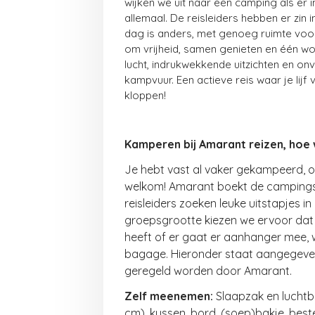
wijken we uit naar een camping als er i
allemaal. De reisleiders hebben er zin 
dag is anders, met genoeg ruimte voor
om vrijheid, samen genieten en één wo
lucht, indrukwekkende uitzichten en o
kampvuur. Een actieve reis waar je lijf
kloppen!
Kamperen bij Amarant reizen, hoe 
Je hebt vast al vaker gekampeerd, of
welkom! Amarant boekt de campings 
reisleiders zoeken leuke uitstapjes i
groepsgrootte kiezen we ervoor dat 
heeft of er gaat er aanhanger mee,
bagage. Hieronder staat aangegeven
geregeld worden door Amarant.
Zelf meenemen:
Slaapzak en lucht
cm), kussen, bord, (soep)bakje, bes