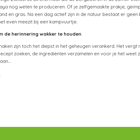
laya nog weten te produceren. Of je zelfgemaakte prakje, geïm
nd en gras. Na een dag actief zijn in de natuur bestaat er geen 
 het even meezit bij een kampvuurtje.
 om de herinnering wakker te houden
.
aken zijn toch het diepst in het geheugen verankerd. Het vergt 
recept zoeken, de ingrediënten verzamelen en voor je het weet zi
daan…
t