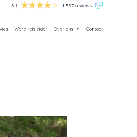
8.1
1.587 reviews
vies
Word reisleider
Over ons
Contact