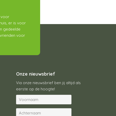
t voor
huis, er is voor
en gedeelde
 vrienden voor
Onze nieuwsbrief
Via onze nieuwsbrief ben jij altijd als
eerste op de hoogte!
V
o
o
A