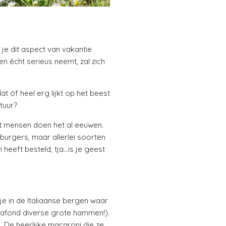
n je dit aspect van vakantie
n écht serieus neemt, zal zich
t óf heel erg lijkt op het beest
tuur?
nt mensen doen het al eeuwen.
mburgers, maar allerlei soorten
 heeft besteld, tja…is je geest
je in de Italiaanse bergen waar
plafond diverse grote hammen!).
 De heerlijke macaroni die ze