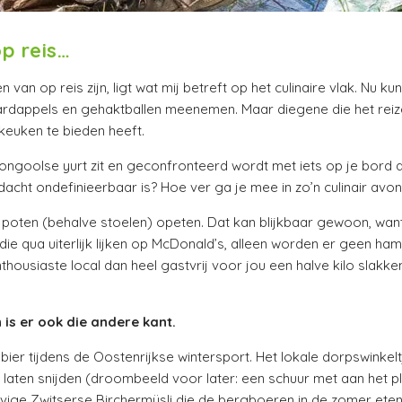
p reis…
van op reis zijn, ligt wat mij betreft op het culinaire vlak. Nu ku
ardappels en gehaktballen meenemen. Maar diegene die het reize
keuken te bieden heeft.
ongoolse yurt zit en geconfronteerd wordt met iets op je bord da
acht ondefinieerbaar is? Hoe ver ga je mee in zo’n culinair avon
et poten (behalve stoelen) opeten. Dat kan blijkbaar gewoon, wa
die qua uiterlijk lijken op McDonald’s, alleen worden er geen ha
housiaste local dan heel gastvrij voor jou een halve kilo slakken
 is er ook die andere kant.
bier tijdens de Oostenrijkse wintersport. Het lokale dorpswinkelt
 laten snijden (droombeeld voor later: een schuur met aan het 
vige Zwitserse Birchermüsli die de bergboeren in de zomer eten.